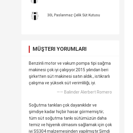
30L Paslanmaz Çelik Süt Kutusu
MÜŞTERI YORUMLARI
Benzinli motor ve vakum pompa tipi sağma
makinesi çok iyi çalışıyor.2015 yılından beri
şirketten süt makinesi satın aldık., istikrarlı
çalışma ve yüksek süt verimliliği, iyi.
—— Balinder Alerbert Romero
Soğutma tankları çok dayanıklıdır ve
şimdiye kadar hiçbir hasar görmemiştir;
tüm süt soğutma tankı sütümüzün daha
temiz ve hijyenik olmasını sağlamak için çok
iyi SS304 malzemesinden yapılmıştır.Şimdi