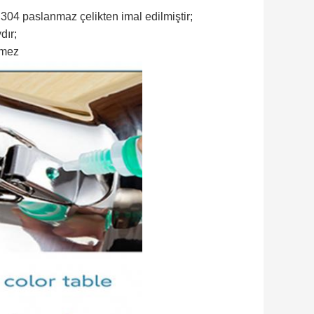
 304 paslanmaz çelikten imal edilmiştir;
dır;
rmez