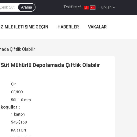
Teklif isteği
Arama
|
Turkish
IZIMLE ILETIŞIME GEÇIN
HABERLER
VAKALAR
a Çiftlik Olabilir
Süt Mühürlü Depolamada Çiftlik Olabilir
Çin
CE/ISO
50L 1.0 mm
koşulları:
1 karton
$45-$160
KARTON