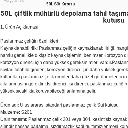
Vurgulamak:
50L Süt Kutusu
50L çiftlik mühürlü depolama tahıl taşım
kutusu
1. Ürün Açıklaması
Paslanmaz çeliğin özellikleri:
Kaynaklanabilirlik: Paslanmaz çeliğin kaynaklanabilirliği, hangi
namlu genellikle dikişsiz kaynak işlemini benimser.Korozyon dir
korozyon direnci için daha yüksek gereksinimleri vardır.Paslanm
sıvıları tutabildiğinden, korozyon direnci için daha yüksek gere
kullanılan paslanmaz çelik ürünler daha güzel görünmeleri için
cilalanmasını gerektirir.Isı direnci: ısı direnci, paslanmaz çeliğ
yüksek sıcaklıkta koruyabileceği anlamına gelir.
Ürün adı: Uluslararası standart paslanmaz çelik Süt kutusu
Malzeme: S201
Ürün tanıtımı: Paslanmaz çelik 201 veya 304, kesintisiz kaynak 
silindir hassas parlatma, sızdırmazlık sağlığı, temizlenmesi kol