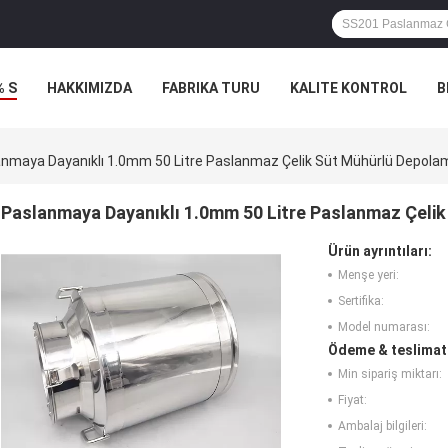
% S
HAKKIMIZDA
FABRIKA TURU
KALITE KONTROL
B
nmaya Dayanıklı 1.0mm 50 Litre Paslanmaz Çelik Süt Mühürlü Depolamad
Paslanmaya Dayanıklı 1.0mm 50 Litre Paslanmaz Çelik 
Ürün ayrıntıları:
Menşe yeri:
Sertifika:
Model numarası:
Ödeme & teslimat 
Min sipariş miktarı:
Fiyat:
Ambalaj bilgileri: