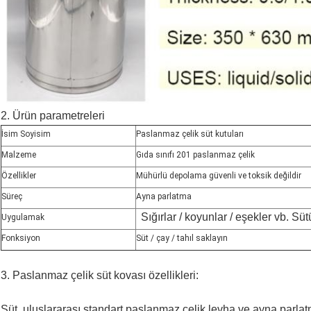
2. Ürün parametreleri
İsim Soyisim
Paslanmaz çelik süt kutuları
Malzeme
Gıda sınıfı 201 paslanmaz çelik
Özellikler
Mühürlü depolama güvenli ve toksik değildir
Süreç
Ayna parlatma
Sığırlar / koyunlar / eşekler vb. Süt
Uygulamak
Fonksiyon
Süt / çay / tahıl saklayın
3. Paslanmaz çelik süt kovası özellikleri:
Süt, uluslararası standart paslanmaz çelik levha ve ayna parlat