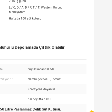
7-15 iş günü
L / C, D / A, D / P, T / T, Western Union,
MoneyGram
Haftada 100 süt kutusu
ühürlü Depolamada Çiftlik Olabilir
te:
büyük kapasiteli 50L
zisyon 1:
Namlu gövdesi ， omuz
Korozyona dayanıklı
her boyutta davul
50 Litre Paslanmaz Çelik Süt Kutusu
,