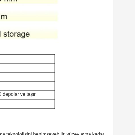
ü depolar ve taşır
ma teknolojisini benimseyebilir, yüzey ayna kadar