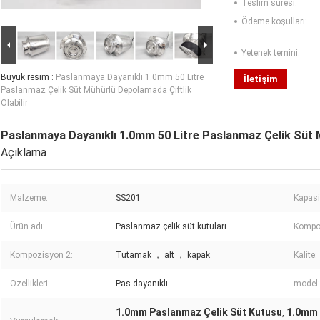
Teslim süresi:
Ödeme koşulları:
Yetenek temini:
Büyük resim :
Paslanmaya Dayanıklı 1.0mm 50 Litre
İletişim
Paslanmaz Çelik Süt Mühürlü Depolamada Çiftlik
Olabilir
Paslanmaya Dayanıklı 1.0mm 50 Litre Paslanmaz Çelik Süt M
Açıklama
Malzeme:
SS201
Kapasi
Ürün adı:
Paslanmaz çelik süt kutuları
Kompo
Kompozisyon 2:
Tutamak ， alt ， kapak
Kalite:
Özellikleri:
Pas dayanıklı
model:
1.0mm Paslanmaz Çelik Süt Kutusu
1.0mm 
,