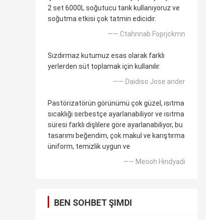
2 set 6000L soğutucu tank kullanıyoruz ve
soğutma etkisi çok tatmin edicidir.
—— Ctahnnab Foprjckmn
Sızdırmaz kutumuz esas olarak farklı
yerlerden süt toplamak için kullanılır.
—— Daidiso Jose ander
Pastörizatörün görünümü çok güzel, ısıtma
sıcaklığı serbestçe ayarlanabiliyor ve ısıtma
süresi farklı dişlilere göre ayarlanabiliyor, bu
tasarımı beğendim, çok makul ve karıştırma
üniform, temizlik uygun ve
—— Meooh Hindyadi
BEN SOHBET ŞIMDI