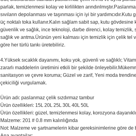
parlak, temizlenmesi kolay ve kirlilikten arındırılmıştır.Paslanma
sıvıların depolanması ve taşınması için iyi bir yardımcıdır.Kutu
üç noktalı toka kullanır.Kalın sağlam sabit sap, kutu gövdesine 
güvenlik ve sağlık, ince teknoloji, darbe direnci, kolay temizli
sağlık ve arıtma.Ürünün yeni kalması için temizlik için çelik te
göre her türlü tankı üretebiliriz.
süt tenekesi süt tenekesi süt tenekesi
4.Yüksek sıcaklık dayanımı, koku yok, güvenli ve sağlıklı; Vitam
zararlı maddelerin üretimini etkili bir şekilde önleyebilir.Mükemm
sanitasyon ve çevre koruma; Güzel ve zarif, Yeni moda trendine
çekiciliği vurgulamak.
Ürün adı: paslanmaz çelik sızdırmaz tambur
Ürün özellikleri: 15L 20L 25L 30L 40L 50L
Ürün özellikleri: güzel, temizlenmesi kolay, korozyona dayanıklı
Malzeme: 201 # 0.8 mm kalınlığında
Not: Malzeme ve şartnamelerin kibar gereksinimlerine göre de be
Ana avantajlar: