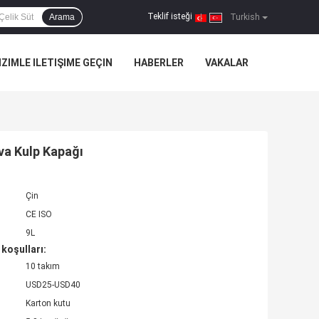
Teklif isteği
Arama
|
Turkish
IZIMLE ILETIŞIME GEÇIN
HABERLER
VAKALAR
va Kulp Kapağı
Çin
CE ISO
9L
koşulları:
10 takım
USD25-USD40
Karton kutu