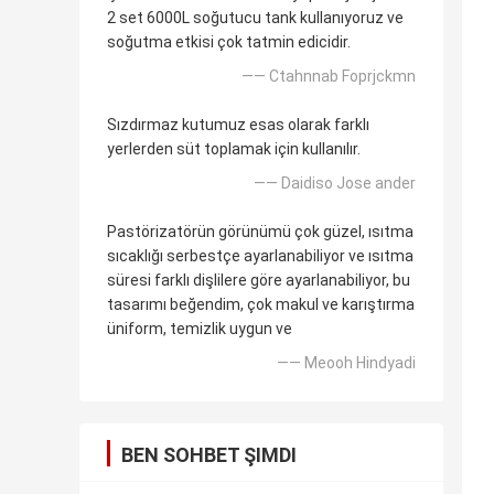
2 set 6000L soğutucu tank kullanıyoruz ve
soğutma etkisi çok tatmin edicidir.
—— Ctahnnab Foprjckmn
Sızdırmaz kutumuz esas olarak farklı
yerlerden süt toplamak için kullanılır.
—— Daidiso Jose ander
Pastörizatörün görünümü çok güzel, ısıtma
sıcaklığı serbestçe ayarlanabiliyor ve ısıtma
süresi farklı dişlilere göre ayarlanabiliyor, bu
tasarımı beğendim, çok makul ve karıştırma
üniform, temizlik uygun ve
—— Meooh Hindyadi
BEN SOHBET ŞIMDI