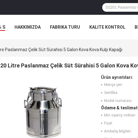
% S
HAKKIMIZDA
FABRIKA TURU
KALITE KONTROL
B
tre Paslanmaz Çelik Süt Sürahisi 5 Galon Kova Kova Kulp Kapağı
20 Litre Paslanmaz Çelik Süt Sürahisi 5 Galon Kova Ko
Ürün ayrıntıları:
Menşe yeri:
Sertifika:
Model numarası:
Ödeme & teslimat 
Min sipariş miktarı:
Fiyat:
Ambalaj bilgileri: