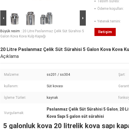
Teslim süresi:
Ödeme koşulları:
Yetenek temini:
Büyük resim :
20 Litre Paslanmaz Çelik Süt Sürahisi 5
İletişim
Galon Kova Kova Kulp Kapağı
20 Litre Paslanmaz Çelik Süt Sürahisi 5 Galon Kova Kova Ku
Açıklama
Malzeme:
ss201 / ss304
Şart:
kullanım:
Süt kovası
Garant
İşleme Türleri:
kaynak
fonksi
Paslanmaz Çelik Süt Sürahisi 5 Galon
20 L
,
Vurgulamak:
Kova Sapı 5 galon süt sürahisi
5 galonluk kova 20 litrelik kova sapı ka