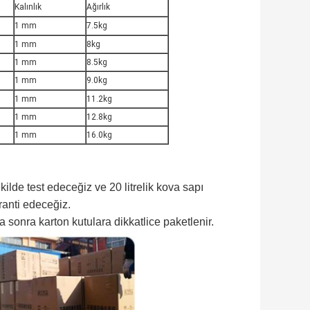
Kalınlık
Ağırlık
1 mm
7.5kg
1 mm
8kg
1 mm
8.5kg
1 mm
9.0kg
1 mm
11.2kg
1 mm
12.8kg
1 mm
16.0kg
ilde test edeceğiz ve 20 litrelik kova sapı
ranti edeceğiz.
a sonra karton kutulara dikkatlice paketlenir.