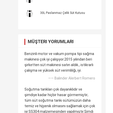
30L Paslanmaz Çelik Süt Kutusu
MÜŞTERI YORUMLARI
Benzinli motor ve vakum pompa tipi sağma
makinesi çok iyi çalışıyor.2015 yılından beri
şirketten süt makinesi satın aldık., istikrarlı
çalışma ve yüksek süt verimliliği, iyi.
—— Balinder Alerbert Romero
Soğutma tankları çok dayanıklıdır ve
şimdiye kadar hiçbir hasar görmemiştir;
tüm süt soğutma tankı sütümüzün daha
temiz ve hijyenik olmasını sağlamak için çok
iyi SS304 malzemesinden yapılmıştır.Şimdi