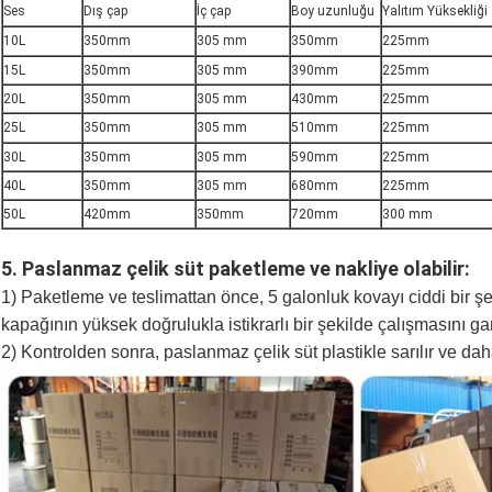
Ses
Dış çap
İç çap
Boy uzunluğu
Yalıtım Yüksekliği
10L
350mm
305 mm
350mm
225mm
15L
350mm
305 mm
390mm
225mm
20L
350mm
305 mm
430mm
225mm
25L
350mm
305 mm
510mm
225mm
30L
350mm
305 mm
590mm
225mm
40L
350mm
305 mm
680mm
225mm
50L
420mm
350mm
720mm
300 mm
5.
Paslanmaz çelik süt paketleme ve nakliye olabilir:
1) Paketleme ve teslimattan önce, 5 galonluk kovayı ciddi bir şek
kapağının yüksek doğrulukla istikrarlı bir şekilde çalışmasını ga
2) Kontrolden sonra, paslanmaz çelik süt plastikle sarılır ve dah