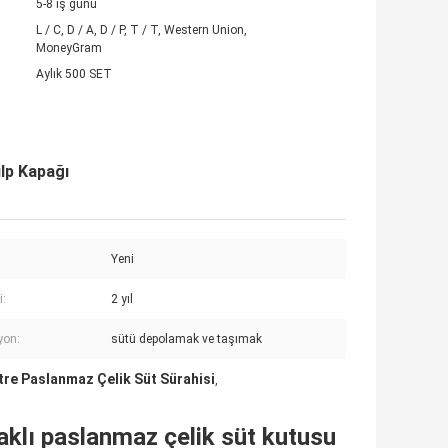
5-8 iş günü
L / C, D / A, D / P, T / T, Western Union,
MoneyGram
Aylık 500 SET
lp Kapağı
Yeni
i:
2 yıl
yon:
sütü depolamak ve taşımak
itre Paslanmaz Çelik Süt Sürahisi
,
paklı paslanmaz çelik süt kutusu