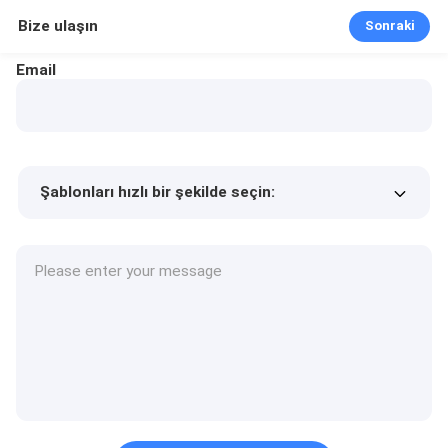
Bize ulaşın
Sonraki
Email
Şablonları hızlı bir şekilde seçin:
Ürün fiyatı
Min.order quantity
Bir numune isteyin
Daha fazla detay