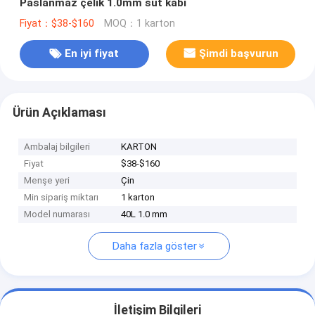
Paslanmaz çelik 1.0mm süt kabı
Fiyat：$38-$160
MOQ：1 karton
En iyi fiyat
Şimdi başvurun
Ürün Açıklaması
Ambalaj bilgileri
KARTON
Fiyat
$38-$160
Menşe yeri
Çin
Min sipariş miktarı
1 karton
Model numarası
40L 1.0 mm
Daha fazla göster
İletişim Bilgileri