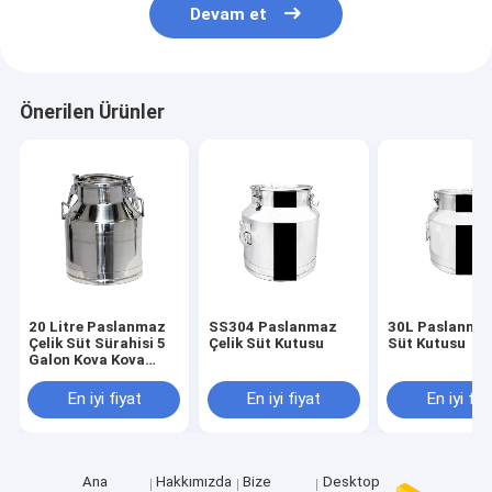
Devam et
Önerilen Ürünler
20 Litre Paslanmaz
SS304 Paslanmaz
30L Paslanmaz
Çelik Süt Sürahisi 5
Çelik Süt Kutusu
Süt Kutusu
Galon Kova Kova
Kulp Kapağı
En iyi fiyat
En iyi fiyat
En iyi fiy
Ana
Hakkımızda
Bize
Desktop