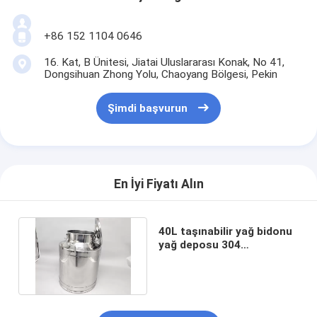
+86 152 1104 0646
16. Kat, B Ünitesi, Jiatai Uluslararası Konak, No 41,
Dongsihuan Zhong Yolu, Chaoyang Bölgesi, Pekin
Şimdi başvurun
En İyi Fiyatı Alın
40L taşınabilir yağ bidonu
yağ deposu 304
Paslanmaz çelik 1.0mm
süt kabı