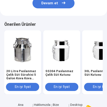
Devam et
Önerilen Ürünler
20 Litre Paslanmaz
SS304 Paslanmaz
30L Paslanmaz
Çelik Süt Sürahisi 5
Çelik Süt Kutusu
Süt Kutusu
Galon Kova Kova
Kulp Kapağı
En iyi fiyat
En iyi fiyat
En iyi fiy
Ana
Hakkımızda
Bize
Desktop