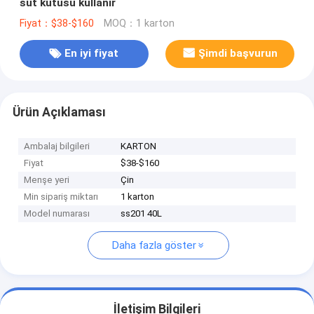
süt kutusu kullanır
Fiyat：$38-$160
MOQ：1 karton
En iyi fiyat
Şimdi başvurun
Ürün Açıklaması
Ambalaj bilgileri
KARTON
Fiyat
$38-$160
Menşe yeri
Çin
Min sipariş miktarı
1 karton
Model numarası
ss201 40L
Daha fazla göster
İletişim Bilgileri