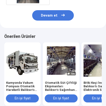
Devam et
Önerilen Ürünler
Kamyonda Vakum
Otomatik Süt Çiftliği
Bitki Keçi İnek
Pompası Otomatik
Ekipmanları
Balıksırtı Sağ
Hareketli Balıksırtı
Balıksırtı Sağımhane
Elektronik Say
Sağım Salonu
Tesisi Keçi İnek
Ekipmanları
Makinesi
En iyi fiyat
En iyi fiyat
En iyi fiy