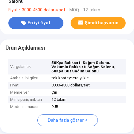
Salonu
Fiyat：3000-4500 dollars/set
MOQ：12 takım
En iyi fiyat
Şimdi başvurun
Ürün Açıklaması
,
50Kpa Balıksırtı Sağım Salonu
Vurgulamak
,
Vakumlu Balıksırtı Sağım Salonu
50Kpa Süt Sağım Salonu
Ambalaj bilgileri
tek konteynere yükle
Fiyat
3000-4500 dollars/set
Menşe yeri
Çin
Min sipariş miktarı
12 takım
Model numarası
9JB
Daha fazla göster